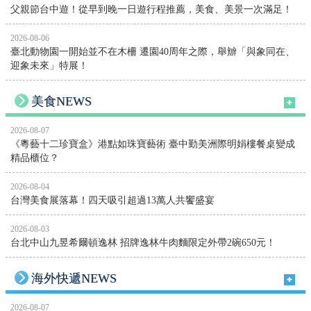
父親節台中遊！從早到晚一日遊行程推薦，美食、美景一次滿足！
2026-08-06
臺北動物園一開始並不在木柵 遷園40周年之際，舉辧「與象同在、
迎象未來」特展！
美食NEWS
2026-08-07
《粵藝十二珍寶盒》港點如珠寶藝術 臺中勤美洲際明娟樓餐桌變成
精品櫃位？
2026-08-04
台灣美食展落幕！四天吸引超過13萬人共饗盛宴
2026-08-03
台北中山九昱希爾頓逸林 招牌逸林牛肉麵限定外帶2碗650元！
海外快遞NEWS
2026-08-07