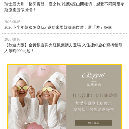
瑞士最大州「格勞賓登」夏之旅 推薦6座山間秘境，感受不同阿爾卑
斯療癒度假風情！
2026-08-05
2026下半年韓國怎麼玩? 邀您來場韓國深度遊，還「遊」好康！
2026-08-03
【秋遊大阪】金黃銀杏與火紅楓葉接力登場 入住捷絲旅心齋橋館每
人每晚900元起！